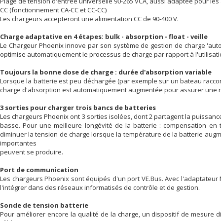
Plage de tension d'entrée universelle 90-265 VCA, aussi adaptée pour les
CC (fonctionnement CA-CC et CC-CC)
Les chargeurs accepteront une alimentation CC de 90-400 V.
Charge adaptative en 4 étapes: bulk - absorption - float - veille
Le Chargeur Phoenix innove par son système de gestion de charge 'aut
optimise automatiquement le processus de charge par rapport à l'utilisation
Toujours la bonne dose de charge : durée d'absorption variable
Lorsque la batterie est peu déchargée (par exemple sur un bateau raccor
charge d'absorption est automatiquement augmentée pour assurer une re
3 sorties pour charger trois bancs de batteries
Les chargeurs Phoenix ont 3 sorties isolées, dont 2 partagent la puissance 
basse. Pour une meilleure longévité de la batterie : compensation e
diminuer la tension de charge lorsque la température de la batterie augm
importantes
peuvent se produire.
Port de communication
Les chargeurs Phoenix sont équipés d'un port VE.Bus. Avec l'adaptateur 
l'intégrer dans des réseaux informatisés de contrôle et de gestion.
Sonde de tension batterie
Pour améliorer encore la qualité de la charge, un dispositif de mesure