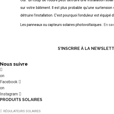
Oui : un coup de foudre peut détruire une installation solai
sur votre bâtiment. Il est plus probable qu'une surtension 
détruire l'installation. C'est pourquoi l'onduleur est équipé 
Les panneaux ou capteurs solaires photovoltaïques :
En sav
S'INSCRIRE À LA NEWSLET
Nous suivre
on
Facebook
on
Instagram
PRODUITS SOLAIRES
RÉGULATEURS SOLAIRES