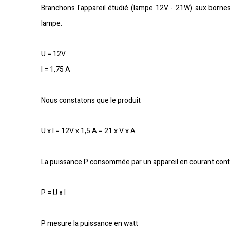
Branchons l'appareil étudié (lampe 12V - 21W) aux bornes 
lampe.
U = 12V
I = 1,75 A
Nous constatons que le produit
U x I = 12V x 1,5 A = 21 x V x A
La puissance P consommée par un appareil en courant continu 
P = U x I
P mesure la puissance en watt